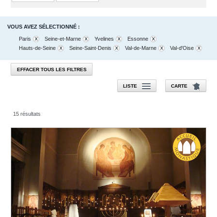
VOUS AVEZ SÉLECTIONNÉ :
Paris
Seine-et-Marne
Yvelines
Essonne
Hauts-de-Seine
Seine-Saint-Denis
Val-de-Marne
Val-d'Oise
EFFACER TOUS LES FILTRES
LISTE
CARTE
15 résultats