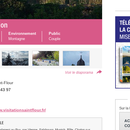
ion
Environnement
Public
Montagne
Couple
Voir le diaporama
t-Flour
 43 97
Sur la 
.visitationsaintflour.fr/
LE
dapest au Puy, par Vienne, Salzbourg, Munich, Bâle, Chalon sur