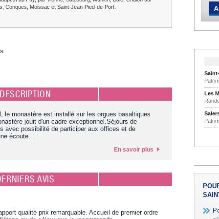
, Conques, Moissac et Saint-Jean-Pied-de-Port.
s
Saint
Patri
DESCRIPTION
Les M
Rando
Saler
, le monastère est installé sur les orgues basaltiques
Patri
nastère jouit d'un cadre exceptionnel.Séjours de
s avec possibilité de participer aux offices et de
ne écoute...
En savoir plus
DERNIERS AVIS
POUR
SAIN
Po
apport qualité prix remarquable. Accueil de premier ordre