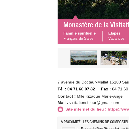
Monastère de la Visitat
Famille spirituelle
Étapes
François de Sales
Vacances
7 avenue du Docteur-Mallet 15100 Sain
Tél : 04 71 60 07 82
Fax :
04 71 60
Contact :
Mlle Kizaque Marie-Ange
Mail :
visitationstflour@gmail.com
Site internet du lieu : https://www
A PROXIMITÉ : LES CHEMINS DE COMPOSTEL
Route du Puy (Hongrie)
: de Bu