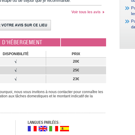
u d’étape ou de séjour que je recommande.
où
Po
Voir tous les avis
le
Po
da
E D'HÉBERGEMENT
DISPONIBILITÉ
PRIX
20€
25€
23€
rquoi, nous vous invitons à nous contacter pour connaître les
ipation aux tâches domestiques et le montant indicatif de la
LANGUES PARLÉES :