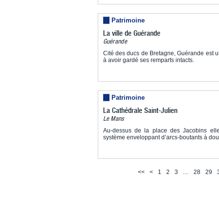
Patrimoine
La ville de Guérande
Guérande
Cité des ducs de Bretagne, Guérande est un
à avoir gardé ses remparts intacts.
Patrimoine
La Cathédrale Saint-Julien
Le Mans
Au-dessus de la place des Jacobins elle
système enveloppant d’arcs-boutants à dou
<<
<
1
2
3
…
28
29