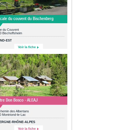
cale du couvent du Bischenberg
ue du Couvent
0 Bischoffsheim
ND-EST
Voir la fiche
tre Don Bosco - ALEAJ
chemin des Albertans
0 Montriond-le-Lac
ERGNE-RHÔNE-ALPES
Voir la fiche