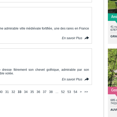
Ami
41 r
e admirable ville médiévale fortifiée, une des rares en France
6787
GRA
En savoir Plus
 dresse fièrement son chevet gothique, admirable par son
ble volée.
En savoir Plus
Cen
30
31
32
33
34
35
36
37
38
…
52
53
54
>
>>
685 
7411
AUV