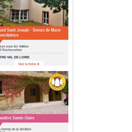
ueil Saint Joseph - Soeurs de Marie
onciliatrice
sse sous les Vallées
0 Rochecorbon
TRE-VAL DE LOIRE
Voir la fiche
astère Sainte-Claire
chemin de la Verdière