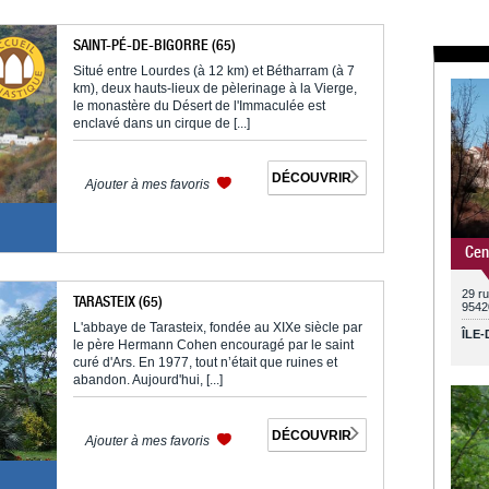
SAINT-PÉ-DE-BIGORRE (65)
Situé entre Lourdes (à 12 km) et Bétharram (à 7
km), deux hauts-lieux de pèlerinage à la Vierge,
le monastère du Désert de l'Immaculée est
enclavé dans un cirque de [...]
DÉCOUVRIR
Ajouter à mes favoris
Cen
29 r
TARASTEIX (65)
9542
L'abbaye de Tarasteix, fondée au XIXe siècle par
ÎLE
le père Hermann Cohen encouragé par le saint
curé d'Ars. En 1977, tout n’était que ruines et
abandon. Aujourd'hui, [...]
DÉCOUVRIR
Ajouter à mes favoris