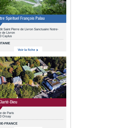
tre Spirituel François Palau
dit Saint Pierre de Livron Sanctuaire Notre-
 de Livron
0 Caylus
ITANIE
Voir la fiche
Clarté-Dieu
e de Paris
0 Orsay
-DE-FRANCE