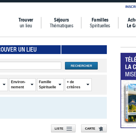
INSCR
Trouver
Séjours
Familles
Ach
un lieu
Thématiques
Spirituelles
Le G
ROUVER UN LIEU
RECHERCHER
Environ-
Famille
+ de
nement
Spirituelle
critères
LISTE
CARTE