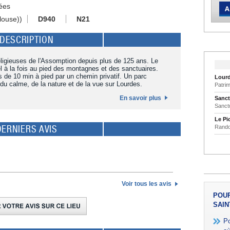
ées
louse))
D940
N21
DESCRIPTION
ligieuses de l'Assomption depuis plus de 125 ans. Le
l à la fois au pied des montagnes et des sanctuaires.
 de 10 min à pied par un chemin privatif. Un parc
Lour
 du calme, de la nature et de la vue sur Lourdes.
Patri
En savoir plus
Sanct
Sanct
Le Pi
DERNIERS AVIS
Rando
Voir tous les avis
POUR
SAIN
Po