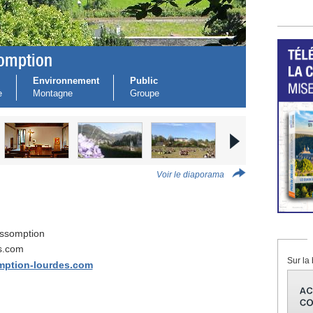
somption
Environnement
Public
e
Montagne
Groupe
Voir le diaporama
Assomption
s.com
Sur la 
omption-lourdes.com