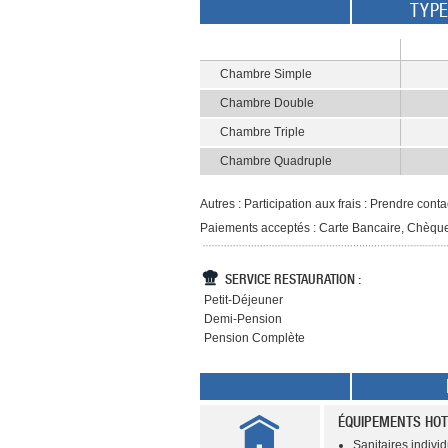
TYP
Chambre Simple
Chambre Double
Chambre Triple
Chambre Quadruple
Autres : Participation aux frais : Prendre con
Paiements acceptés : Carte Bancaire, Chèq
SERVICE RESTAURATION :
Petit-Déjeuner
Demi-Pension
Pension Complète
ÉQUIPEMENTS HOT
Sanitaires individu