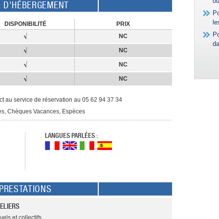
où
E D'HÉBERGEMENT
Po
le
DISPONIBILITÉ
PRIX
Po
NC
da
NC
NC
NC
tact au service de réservation au 05 62 94 37 34
ues, Chèques Vacances, Espèces
LANGUES PARLÉES :
PRESTATIONS
ELIERS
els et collectifs