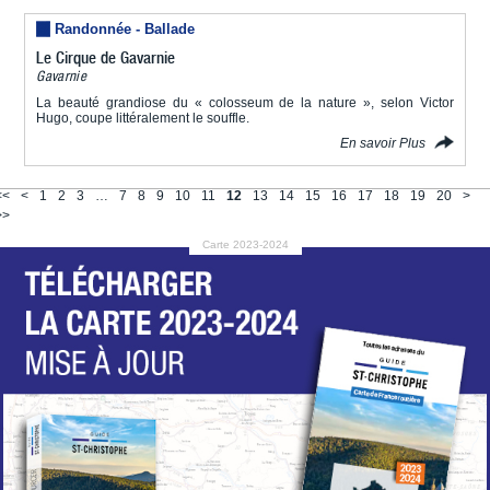
Randonnée - Ballade
Le Cirque de Gavarnie
Gavarnie
La beauté grandiose du « colosseum de la nature », selon Victor
Hugo, coupe littéralement le souffle.
En savoir Plus
<<
<
1
2
3
…
7
8
9
10
11
12
13
14
15
16
17
18
19
20
>
>>
Carte 2023-2024