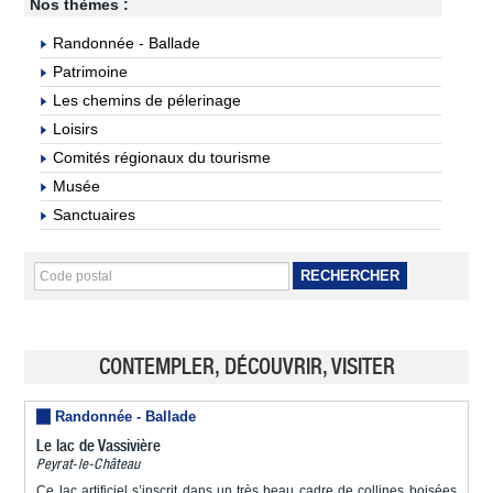
Nos thèmes :
Randonnée - Ballade
Patrimoine
Les chemins de pélerinage
Loisirs
Comités régionaux du tourisme
Musée
Sanctuaires
RECHERCHER
CONTEMPLER, DÉCOUVRIR, VISITER
Randonnée - Ballade
Le lac de Vassivière
Peyrat-le-Château
Ce lac artificiel s’inscrit dans un très beau cadre de collines boisées