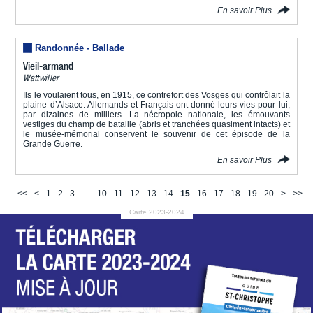
En savoir Plus
Randonnée - Ballade
Vieil-armand
Wattwiller
Ils le voulaient tous, en 1915, ce contrefort des Vosges qui contrôlait la
plaine d’Alsace. Allemands et Français ont donné leurs vies pour lui,
par dizaines de milliers. La nécropole nationale, les émouvants
vestiges du champ de bataille (abris et tranchées quasiment intacts) et
le musée-mémorial conservent le souvenir de cet épisode de la
Grande Guerre.
En savoir Plus
<<
<
1
2
3
…
10
11
12
13
14
15
16
17
18
19
20
>
>>
Carte 2023-2024