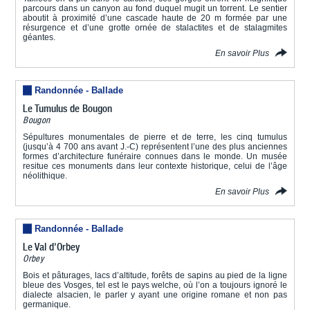
parcours dans un canyon au fond duquel mugit un torrent. Le sentier
aboutit à proximité d’une cascade haute de 20 m formée par une
résurgence et d’une grotte ornée de stalactites et de stalagmites
géantes.
En savoir Plus
Randonnée - Ballade
Le Tumulus de Bougon
Bougon
Sépultures monumentales de pierre et de terre, les cinq tumulus
(jusqu’à 4 700 ans avant J.-C) représentent l’une des plus anciennes
formes d’architecture funéraire connues dans le monde. Un musée
resitue ces monuments dans leur contexte historique, celui de l’âge
néolithique.
En savoir Plus
Randonnée - Ballade
Le Val d'Orbey
Orbey
Bois et pâturages, lacs d’altitude, forêts de sapins au pied de la ligne
bleue des Vosges, tel est le pays welche, où l’on a toujours ignoré le
dialecte alsacien, le parler y ayant une origine romane et non pas
germanique.