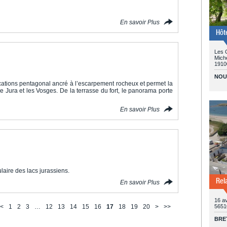
En savoir Plus
Hôt
Les 
Miche
19100
NOU
ifications pentagonal ancré à l’escarpement rocheux et permet la
le Jura et les Vosges. De la terrasse du fort, le panorama porte
En savoir Plus
laire des lacs jurassiens.
Rel
En savoir Plus
16 a
<
1
2
3
…
12
13
14
15
16
17
18
19
20
>
>>
5651
BRE