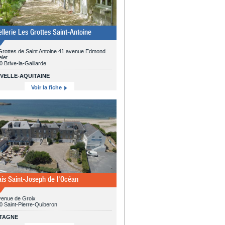
ellerie Les Grottes Saint-Antoine
Grottes de Saint Antoine 41 avenue Edmond
let
 Brive-la-Gaillarde
VELLE-AQUITAINE
Voir la fiche
ais Saint-Joseph de l'Océan
venue de Groix
0 Saint-Pierre-Quiberon
TAGNE