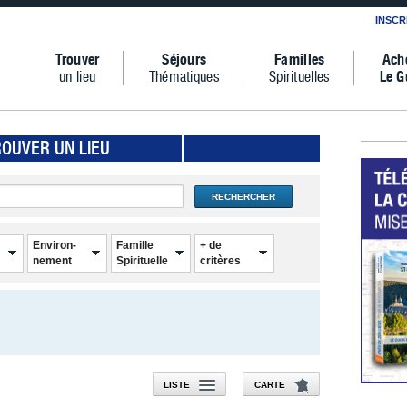
INSCR
Trouver
Séjours
Familles
Ach
un lieu
Thématiques
Spirituelles
Le G
ROUVER UN LIEU
RECHERCHER
Environ-
Famille
+ de
nement
Spirituelle
critères
LISTE
CARTE