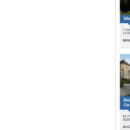
Vill
7 rue
1710
NOU
Mai
Chr
61 c
3020
OCC