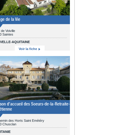
age de la Vie
 de Voiville
0 Saintes
VELLE-AQUITAINE
Voir la fiche
son d'accueil des Soeurs-de-la-Retraite-
étienne
hemin des Horts Saint Emétéry
0 Chusclan
ITANIE