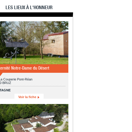
LES LIEUX À L'HONNEUR
ternité Notre-Dame du Désert
La Couperie Pont-Réan
0 BRUZ
TAGNE
Voir la fiche