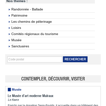
Nos thèmes :
Randonnée - Ballade
Patrimoine
Les chemins de pélerinage
Loisirs
Comités régionaux du tourisme
Musée
Sanctuaires
RECHERCHER
CONTEMPLER, DÉCOUVRIR, VISITER
Musée
Le Musée d’art moderne Malraux
Le Havre
Enrichi par la donation Senn-Foulds, il accueille dans un bâtiment des