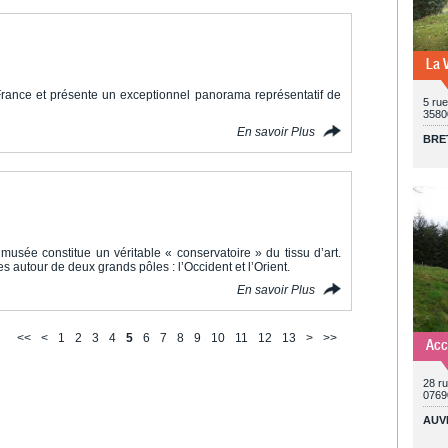
La V
France et présente un exceptionnel panorama représentatif de
5 rue
3580
En savoir Plus
BRE
usée constitue un véritable « conservatoire » du tissu d’art.
s autour de deux grands pôles : l’Occident et l’Orient.
En savoir Plus
<<
<
1
2
3
4
5
6
7
8
9
10
11
12
13
>
>>
Acc
28 r
0769
AUV