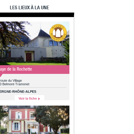
LES LIEUX À LA UNE
aye de la Rochette
route du Village
0 Belmont-Tramonet
ERGNE-RHÔNE-ALPES
Voir la fiche