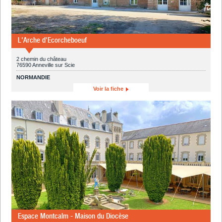
L'Arche d'Ecorcheboeuf
2 chemin du château
76590 Anneville sur Scie
NORMANDIE
Voir la fiche
Espace Montcalm - Maison du Diocèse