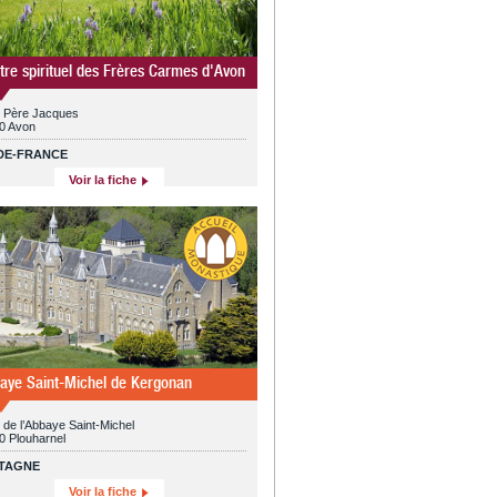
tre spirituel des Frères Carmes d'Avon
e Père Jacques
0 Avon
-DE-FRANCE
Voir la fiche
aye Saint-Michel de Kergonan
 de l’Abbaye Saint-Michel
0 Plouharnel
TAGNE
Voir la fiche