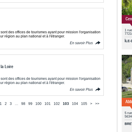
Cen
1 ru
sont des offices de tourismes ayant pour mission l'organisation
7721
ur région au plan national et à l'étranger.
ÎLE
En savoir Plus
la Loire
sont des offices de tourismes ayant pour mission l'organisation
ur région au plan national et à l'étranger.
En savoir Plus
Abb
1
2
3
…
98
99
100
101
102
103
104
105
>
>>
5 rue
5634
BRE