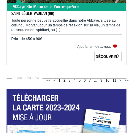
Abbaye Ste Marie de la Pierre-qui-Vire
SAINT-LÉGER-VAUBAN (89)
Toute personne peut être accueillie dans notre Abbaye, située au
cœur du Morvan, pour un temps de réflexion sur sa vie, un temps de
ressourcement spirituel, ou [...]
Prix
: de 45€ à 90€
Ajouter à mes favoris
DÉCOUVRIR
Carte 2023-2024
<<
<
1
2
3
4
5
6
7
…
9
10
11
>
>>