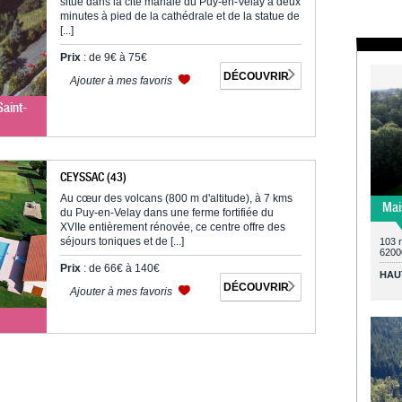
situé dans la cité mariale du Puy-en-Velay à deux
minutes à pied de la cathédrale et de la statue de
[...]
Prix
: de 9€ à 75€
DÉCOUVRIR
Ajouter à mes favoris
Saint-
CEYSSAC (43)
Au cœur des volcans (800 m d'altitude), à 7 kms
Mai
du Puy-en-Velay dans une ferme fortifiée du
XVIIe entièrement rénovée, ce centre offre des
séjours toniques et de [...]
103 
6200
Prix
: de 66€ à 140€
HAU
DÉCOUVRIR
Ajouter à mes favoris