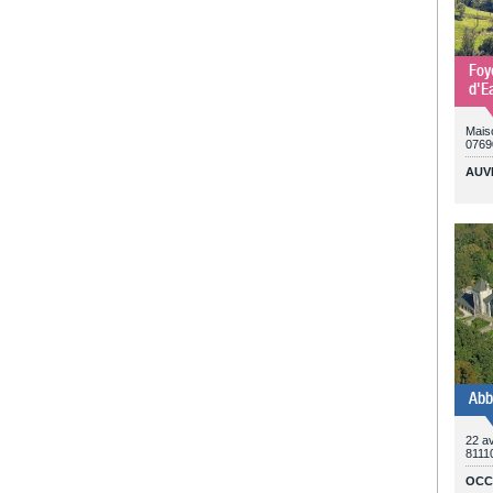
Foy
d'E
Mais
0769
AUV
Abb
22 a
8111
OCC