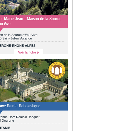
er Marie Jean - Maison de la Source
au Vive
on de la Source d'Eau Vive
0 Saint-Julien Vocance
ERGNE-RHÔNE-ALPES
Voir la fiche
aye Sainte-Scholastique
venue Dom Romain Banquet.
0 Dourgne
ITANIE