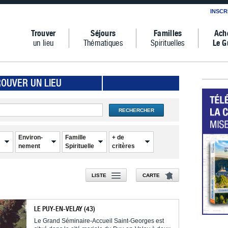
INSCR
Trouver
Séjours
Familles
Ach
un lieu
Thématiques
Spirituelles
Le G
ROUVER UN LIEU
RECHERCHER
Environ-
Famille
+ de
nement
Spirituelle
critères
LISTE
CARTE
LE PUY-EN-VELAY (43)
Le Grand Séminaire-Accueil Saint-Georges est