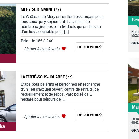
MÉRY-SUR-MARNE (77)
Le Château de Méry est un lieu ressourçant pour
Ben
tous ceux qui y séjournent. Il accueille de
nombreux groupes et individuels qui ont besoin
d’un lieu accessible pour [...]
Hame
5522
Prix
: de 16€ à 24€
GRA
DÉCOUVRIR
Ajouter à mes favoris
LA FERTÉ-SOUS-JOUARRE (77)
Étape pour pèlerins et personnes en recherche
d'un lieu d'accueil ouvert, centre de retraite, de
recueillement et de repos. Parc boisé de 1
hectare pour séjours de [...]
Mai
DÉCOUVRIR
Ajouter à mes favoris
18 r
6841
ise
GRA