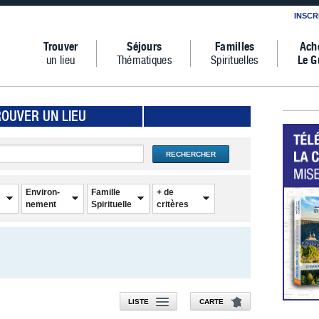
INSCR
Trouver
Séjours
Familles
Ach
un lieu
Thématiques
Spirituelles
Le G
ROUVER UN LIEU
RECHERCHER
Environ-
Famille
+ de
nement
Spirituelle
critères
LISTE
CARTE