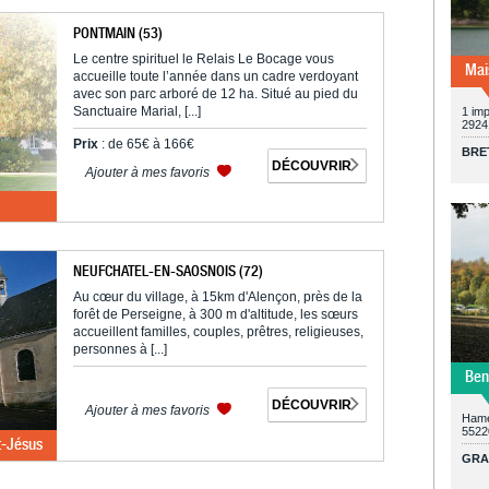
PONTMAIN (53)
Le centre spirituel le Relais Le Bocage vous
Mai
accueille toute l’année dans un cadre verdoyant
avec son parc arboré de 12 ha. Situé au pied du
Sanctuaire Marial, [...]
1 imp
2924
Prix
: de 65€ à 166€
BRE
DÉCOUVRIR
Ajouter à mes favoris
NEUFCHATEL-EN-SAOSNOIS (72)
Au cœur du village, à 15km d'Alençon, près de la
forêt de Perseigne, à 300 m d'altitude, les sœurs
accueillent familles, couples, prêtres, religieuses,
personnes à [...]
Ben
DÉCOUVRIR
Ajouter à mes favoris
Hame
5522
t-Jésus
GRA