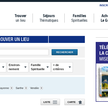
INSCR
Trouver
Séjours
Familles
Ach
un lieu
Thématiques
Spirituelles
Le G
ROUVER UN LIEU
RECHERCHER
Environ-
Famille
+ de
nement
Spirituelle
critères
ayenne
Sarthe
Vendée
LISTE
CARTE