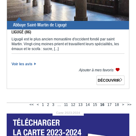
Abbaye Saint-Martin de Ligugé
LIGUGÉ (86)
Ligugé est le plus ancien monastère d'occident fondé par saint
Martin. Vingt-cinq moines prient et travaillent leurs spécialités, les
émaux et le scofa : sucre, [...]
Voir les avis
Ajouter à mes favoris
DÉCOUVRIR
<<
<
1
2
3
…
11
12
13
14
15
16
17
18
>
>>
Carte 2023-2024