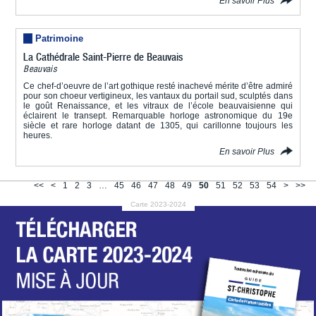
En savoir Plus
Patrimoine
La Cathédrale Saint-Pierre de Beauvais
Beauvais
Ce chef-d’oeuvre de l’art gothique resté inachevé mérite d’être admiré
pour son choeur vertigineux, les vantaux du portail sud, sculptés dans
le goût Renaissance, et les vitraux de l’école beauvaisienne qui
éclairent le transept. Remarquable horloge astronomique du 19e
siècle et rare horloge datant de 1305, qui carillonne toujours les
heures.
En savoir Plus
<<
<
1
2
3
…
45
46
47
48
49
50
51
52
53
54
>
>>
Carte 2023-2024