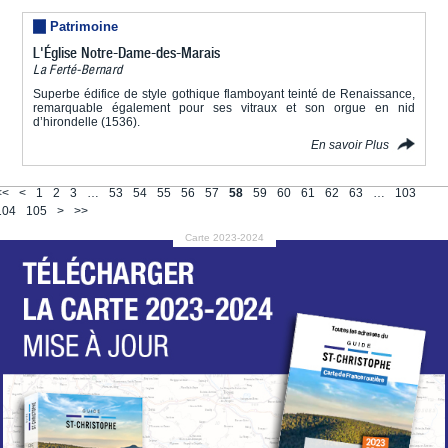
Patrimoine
L'Église Notre-Dame-des-Marais
La Ferté-Bernard
Superbe édifice de style gothique flamboyant teinté de Renaissance,
remarquable également pour ses vitraux et son orgue en nid
d’hirondelle (1536).
En savoir Plus
<<
<
1
2
3
…
53
54
55
56
57
58
59
60
61
62
63
…
103
104
105
>
>>
Carte 2023-2024