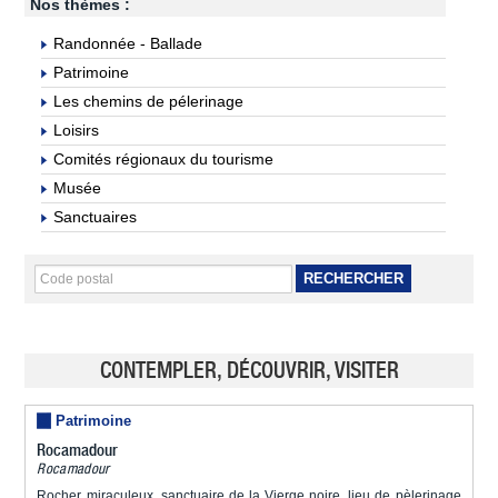
Nos thèmes :
Randonnée - Ballade
Patrimoine
Les chemins de pélerinage
Loisirs
Comités régionaux du tourisme
Musée
Sanctuaires
RECHERCHER
CONTEMPLER, DÉCOUVRIR, VISITER
Patrimoine
Rocamadour
Rocamadour
Rocher miraculeux, sanctuaire de la Vierge noire, lieu de pèlerinage