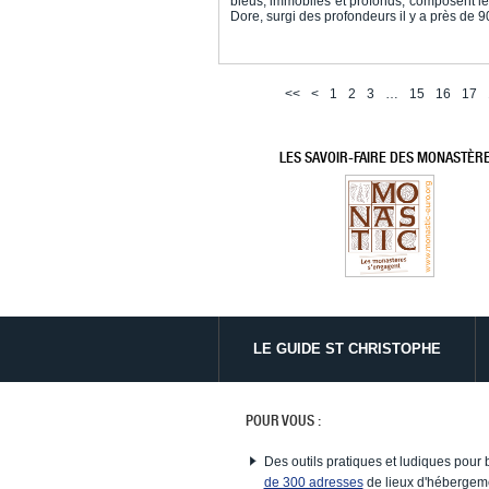
bleus, immobiles et profonds, composent l
Dore, surgi des profondeurs il y a près de 
<<
<
1
2
3
…
15
16
17
LES SAVOIR-FAIRE DES MONASTÈR
LE GUIDE ST CHRISTOPHE
POUR VOUS :
Des outils pratiques et ludiques pour 
de 300 adresses
de lieux d'hébergeme