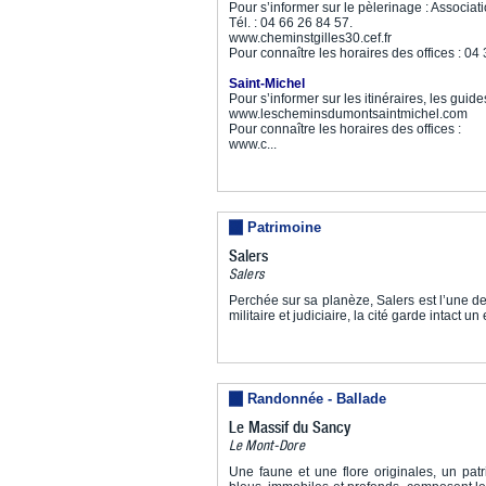
Pour s’informer sur le pèlerinage : Associat
Tél. : 04 66 26 84 57.
www.cheminstgilles30.cef.fr
Pour connaître les horaires des offices : 04
Saint-Michel
Pour s’informer sur les itinéraires, les guid
www.lescheminsdumontsaintmichel.com
Pour connaître les horaires des offices :
www.c...
Patrimoine
Salers
Salers
Perchée sur sa planèze, Salers est l’une de
militaire et judiciaire, la cité garde intact 
Randonnée - Ballade
Le Massif du Sancy
Le Mont-Dore
Une faune et une flore originales, un pat