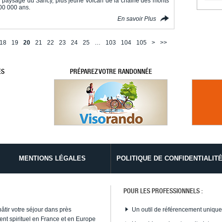
e paysage du Sancy, plus jeune volcan de la chaîne des monts
900 000 ans.
En savoir Plus
18
19
20
21
22
23
24
25
…
103
104
105
>
>>
ES
PRÉPAREZ VOTRE RANDONNÉE
MENTIONS LÉGALES
POLITIQUE DE CONFIDENTIALIT
POUR LES PROFESSIONNELS :
bâtir votre séjour dans près
Un outil de référencement uniqu
nt spirituel en France et en Europe