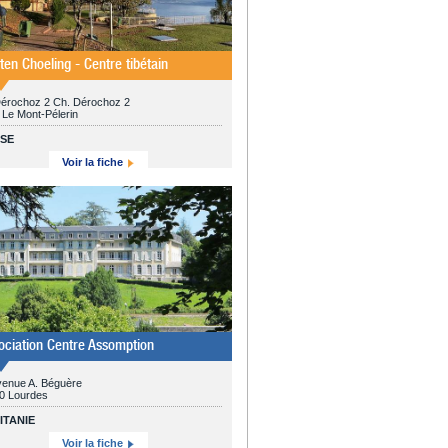
ten Choeling - Centre tibétain
Dérochoz 2 Ch. Dérochoz 2
 Le Mont-Pélerin
SSE
Voir la fiche
ociation Centre Assomption
venue A. Béguère
0 Lourdes
ITANIE
Voir la fiche