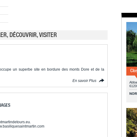
R, DÉCOUVRIR, VISITER
 occupe un superbe site en bordure des monts Dore et de la
Clo
En savoir Plus
Abba
6120
NOR
NAGES
intmartindetours.eu.
ww.basiliquesaintmartin.com