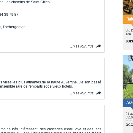
ion Les chemins de Saint-Gilles.
 34 39 79 87.
Rab
es, l’hébergement :
ch. 
1801
SUI
En savoir Plus
s villes les plus attirantes de la haute Auvergne. De son passé
un ensemble rare de remparts et de vieux hôtels.
En savoir Plus
Ass
21 a
6510
OCC
rimoine bâti intéressant, des cascades d’eau vive et des lacs