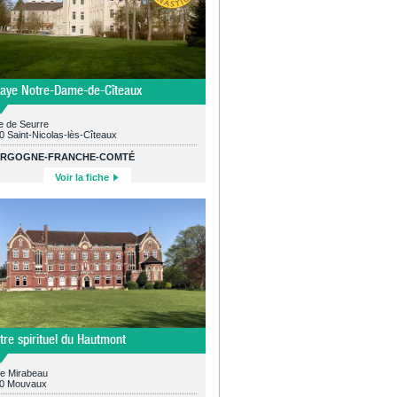
aye Notre-Dame-de-Cîteaux
e de Seurre
0 Saint-Nicolas-lès-Cîteaux
RGOGNE-FRANCHE-COMTÉ
Voir la fiche
tre spirituel du Hautmont
ue Mirabeau
0 Mouvaux