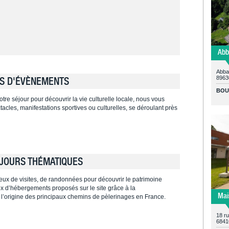
Abb
Abbay
8963
S D'ÉVÈNEMENTS
BOU
tre séjour pour découvrir la vie culturelle locale, nous vous
cles, manifestations sportives ou culturelles, se déroulant près
JOURS THÉMATIQUES
ieux de visites, de randonnées pour découvrir le patrimoine
ieux d’hébergements proposés sur le site grâce à la
Mai
 l’origine des principaux chemins de pèlerinages en France.
18 r
6841