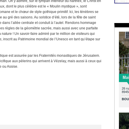
oman. On y admire, sur le tympan intérieur du narthex, le Christ en
ux, dont le plus célèbre est le « Moulin mystique », sont
ane et le chœur de style gothique primitif. Ici, les ténèbres se
au gré des saisons. Au solstice d’été, lors de la fête de saint
 dans l’allée centrale et conduit à l’autel. Rendons hommage
 les règles de la géométrie sacrée, mais aussi avec une parfaite
nature ! Un savoir-faire admiré par le million de visiteurs qui
e, inscrit au Patrimoine mondial de l’Unesco en tant qu’étape sur
silique est assurée par les Fraternités monastiques de Jérusalem.
cifique aux pèlerins qui arrivent à Vézelay, mais aussi à ceux qui
e ou Assise.
Mai
26 ru
8945
BOU