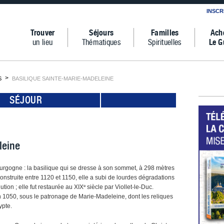
INSCR
Trouver
Séjours
Familles
Ach
un lieu
Thématiques
Spirituelles
Le G
S
BASILIQUE SAINTE-MARIE-MADELEINE
SÉJOUR
leine
ourgogne : la basilique qui se dresse à son sommet, à 298 mètres
. Construite entre 1120 et 1150, elle a subi de lourdes dégradations
e
tion ; elle fut restaurée au XIX
siècle par Viollet-le-Duc.
n 1050, sous le patronage de Marie-Madeleine, dont les reliques
ypte.