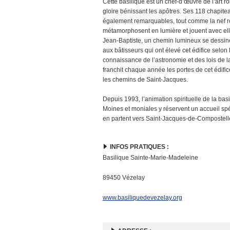
Cette basilique est un chef-d’œuvre de l’art r
gloire bénissant les apôtres. Ses 118 chapitea
également remarquables, tout comme la nef rom
métamorphosent en lumière et jouent avec elle 
Jean-Baptiste, un chemin lumineux se dessine
aux bâtisseurs qui ont élevé cet édifice selon
connaissance de l’astronomie et des lois de la 
franchit chaque année les portes de cet édific
les chemins de Saint-Jacques.
Depuis 1993, l’animation spirituelle de la ba
Moines et moniales y réservent un accueil spé
en partent vers Saint-Jacques-de-Compostell
INFOS PRATIQUES :
Basilique Sainte-Marie-Madeleine
89450 Vézelay
www.basiliquedevezelay.org