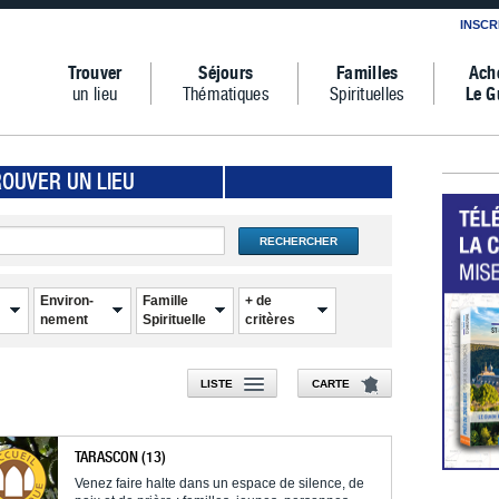
INSCR
Trouver
Séjours
Familles
Ach
un lieu
Thématiques
Spirituelles
Le G
ROUVER UN LIEU
RECHERCHER
Environ-
Famille
+ de
nement
Spirituelle
critères
LISTE
CARTE
TARASCON (13)
Venez faire halte dans un espace de silence, de