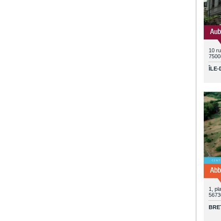
Aub
10 ru
7500
ÎLE
Abb
1, p
5673
BRE