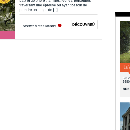
paix et de prière : familles, jeunes, personnes
traversant une épreuve ou ayant besoin de
prendre un temps de [...]
DÉCOUVRIR
Ajouter à mes favoris
La V
5 rue
3580
BRE