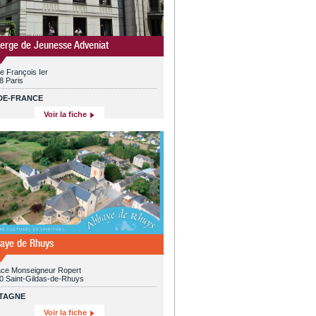
erge de Jeunesse Adveniat
e François Ier
8 Paris
-DE-FRANCE
Voir la fiche
aye de Rhuys
lace Monseigneur Ropert
0 Saint-Gildas-de-Rhuys
TAGNE
Voir la fiche