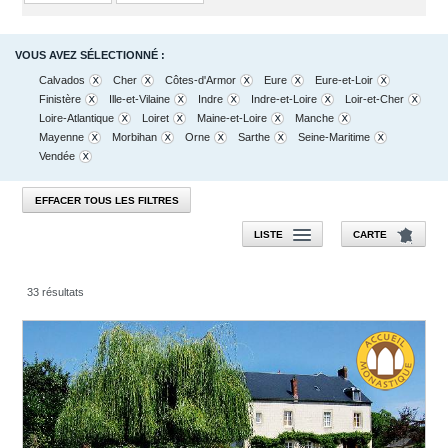
VOUS AVEZ SÉLECTIONNÉ :
Calvados
Cher
Côtes-d'Armor
Eure
Eure-et-Loir
Finistère
Ille-et-Vilaine
Indre
Indre-et-Loire
Loir-et-Cher
Loire-Atlantique
Loiret
Maine-et-Loire
Manche
Mayenne
Morbihan
Orne
Sarthe
Seine-Maritime
Vendée
EFFACER TOUS LES FILTRES
LISTE
CARTE
33 résultats