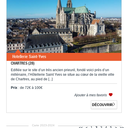
Hotellerie Saint-Yves
CHARTRES (28)
Edifiée sur le site d’un très ancien prieuré, fondé voici près d’un
millénaire, l’Hôtellerie Saint Yves se situe au cœur de la vieille ville
de Chartres, au pied de [...]
Prix
: de 72€ à 100€
Ajouter à mes favoris
DÉCOUVRIR
Carte 2023-2024
<<
<
1
2
3
4
5
>
>>