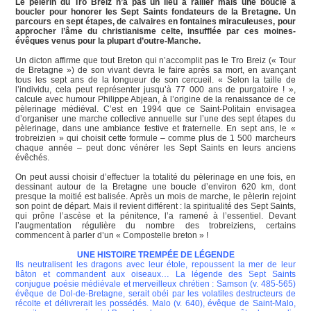
Le pèlerin du Tro Breiz n’a pas un lieu à rallier mais une boucle à
boucler pour honorer les Sept Saints fondateurs de la Bretagne. Un
parcours en sept étapes, de calvaires en fontaines miraculeuses, pour
approcher l’âme du christianisme celte, insufflée par ces moines-
évêques venus pour la plupart d’outre-Manche.
Un dicton affirme que tout Breton qui n’accomplit pas le Tro Breiz (« Tour
de Bretagne ») de son vivant devra le faire après sa mort, en avançant
tous les sept ans de la longueur de son cercueil. « Selon la taille de
l’individu, cela peut représenter jusqu’à 77 000 ans de purgatoire ! »,
calcule avec humour Philippe Abjean, à l’origine de la renaissance de ce
pèlerinage médiéval. C’est en 1994 que ce Saint-Politain envisagea
d’organiser une marche collective annuelle sur l’une des sept étapes du
pèlerinage, dans une ambiance festive et fraternelle. En sept ans, le «
trobreizien » qui choisit cette formule – comme plus de 1 500 marcheurs
chaque année – peut donc vénérer les Sept Saints en leurs anciens
évêchés.
On peut aussi choisir d’effectuer la totalité du pèlerinage en une fois, en
dessinant autour de la Bretagne une boucle d’environ 620 km, dont
presque la moitié est balisée. Après un mois de marche, le pèlerin rejoint
son point de départ. Mais il revient différent : la spiritualité des Sept Saints,
qui prône l’ascèse et la pénitence, l’a ramené à l’essentiel. Devant
l’augmentation régulière du nombre des trobreiziens, certains
commencent à parler d’un « Compostelle breton » !
UNE HISTOIRE TREMPÉE DE LÉGENDE
Ils neutralisent les dragons avec leur étole, repoussent la mer de leur
bâton et commandent aux oiseaux… La légende des Sept Saints
conjugue poésie médiévale et merveilleux chrétien : Samson (v. 485-565)
évêque de Dol-de-Bretagne, serait obéi par les volatiles destructeurs de
récolte et délivrerait les possédés. Malo (v. 640), évêque de Saint-Malo,