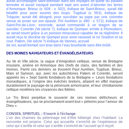
aurait accompagné saint Brendan dans ses voyages en quête du paradis
terrestre et aurait navigué pendant sept ans avant d’aborder les terres
d’Armorique. Brieuc (v. 609 - v. 502), évêque de Saint-Brieuc, aurait été
béatifié pour avoir soumis des loups. Tugdual (v. 563), évêque de
Tréguier, aurait été désigné, pour succéder au pape par une colombe
venue se poser sur son épaule. Pol Aurélien (v. 480 - v. 572), évêque de
Saint-Pol-de-Léon, exorciste, aurait commandé à un dragon de se
suicider. Corentin (Ve siècle ?), évêque de Quimper, ermite à Plomodiern,
se serait nourri grâce à un poisson miraculeux capable de se régénérer. Il
aurait reçu le diocèse de Quimper pour avoir rassasié le roi Gradlon et sa
cour. Patern, (Ve siècle ?) évêque de Vannes, accusé
de vol, aurait trempé son bras dans l’eau bouillante sans être brûlé.
DES MOINES NAVIGATEURS ET ÉVANGÉLISATEURS
Au Ve et VIIe siècle, la vague d’émigration celtique, venue de Bretagne
insulaire, amène en Armorique des chefs de clans, des familles et des
moines. Parmi ces derniers se trouvent Paul Aurélien, Tugdual, Brieuc,
Malo et Samson, qui, avec les autochtones Patern et Corentin, seront
appelés les « Sept Saints fondateurs de la Bretagne ». Leurs fondations
monastiques, à l’origine des évêchés bretons, allaient en effet marquer
durablement le paysage de la péninsule armoricaine, et leur christianisme
celtique modèlera les croyances des fidèles.
Le Tro Breiz perpétue le souvenir de ces moines défricheurs et
évangélisateurs, qui se proclamaient avant tout « pèlerins pour l’amour de
Dieu ».
CONSEIL SPIRITUEL : S’ouvrir à l’échange
L’un des charmes du pèlerinage est d’être hébergé chez l’habitant. La
rencontre est propice. Celui qui accueille s’enrichit de l’expérience de
celui qui s’arrête et celui qui s’arrête s’enrichit de l’accueil qu’il reçoit.