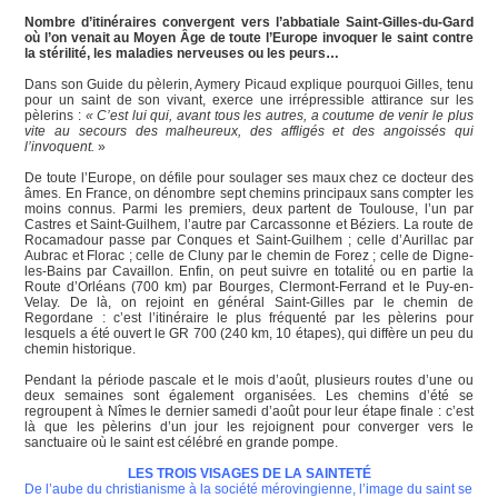
Nombre d’itinéraires convergent vers l’abbatiale Saint-Gilles-du-Gard
où l’on venait au Moyen Âge de toute l’Europe invoquer le saint contre
la stérilité, les maladies nerveuses ou les peurs…
Dans son Guide du pèlerin, Aymery Picaud explique pourquoi Gilles, tenu
pour un saint de son vivant, exerce une irrépressible attirance sur les
pèlerins :
« C’est lui qui, avant tous les autres, a coutume de venir le plus
vite au secours des malheureux, des affligés et des angoissés qui
l’invoquent.
»
De toute l’Europe, on défile pour soulager ses maux chez ce docteur des
âmes. En France, on dénombre sept chemins principaux sans compter les
moins connus. Parmi les premiers, deux partent de Toulouse, l’un par
Castres et Saint-Guilhem, l’autre par Carcassonne et Béziers. La route de
Rocamadour passe par Conques et Saint-Guilhem ; celle d’Aurillac par
Aubrac et Florac ; celle de Cluny par le chemin de Forez ; celle de Digne-
les-Bains par Cavaillon. Enfin, on peut suivre en totalité ou en partie la
Route d’Orléans (700 km) par Bourges, Clermont-Ferrand et le Puy-en-
Velay. De là, on rejoint en général Saint-Gilles par le chemin de
Regordane : c’est l’itinéraire le plus fréquenté par les pèlerins pour
lesquels a été ouvert le GR 700 (240 km, 10 étapes), qui diffère un peu du
chemin historique.
Pendant la période pascale et le mois d’août, plusieurs routes d’une ou
deux semaines sont également organisées. Les chemins d’été se
regroupent à Nîmes le dernier samedi d’août pour leur étape finale : c’est
là que les pèlerins d’un jour les rejoignent pour converger vers le
sanctuaire où le saint est célébré en grande pompe.
LES TROIS VISAGES DE LA SAINTETÉ
De l’aube du christianisme à la société mérovingienne, l’image du saint se