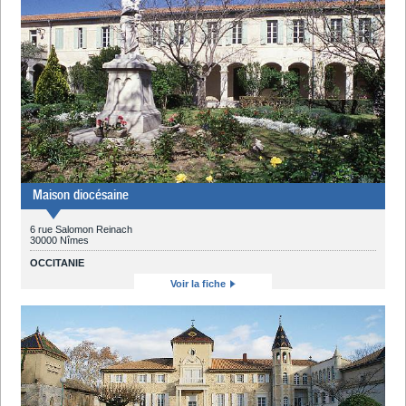
Maison diocésaine
6 rue Salomon Reinach
30000 Nîmes
OCCITANIE
Voir la fiche