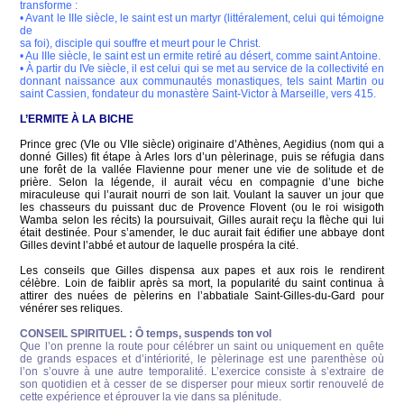
transforme :
• Avant le IIIe siècle, le saint est un martyr (littéralement, celui qui témoigne
de
sa foi), disciple qui souffre et meurt pour le Christ.
• Au IIIe siècle, le saint est un ermite retiré au désert, comme saint Antoine.
• À partir du IVe siècle, il est celui qui se met au service de la collectivité en
donnant naissance aux communautés monastiques, tels saint Martin ou
saint Cassien, fondateur du monastère Saint-Victor à Marseille, vers 415.
L’ERMITE À LA BICHE
Prince grec (VIe ou VIIe siècle) originaire d’Athènes, Aegidius (nom qui a
donné Gilles) fit étape à Arles lors d’un pèlerinage, puis se réfugia dans
une forêt de la vallée Flavienne pour mener une vie de solitude et de
prière. Selon la légende, il aurait vécu en compagnie d’une biche
miraculeuse qui l’aurait nourri de son lait. Voulant la sauver un jour que
les chasseurs du puissant duc de Provence Flovent (ou le roi wisigoth
Wamba selon les récits) la poursuivait, Gilles aurait reçu la flèche qui lui
était destinée. Pour s’amender, le duc aurait fait édifier une abbaye dont
Gilles devint l’abbé et autour de laquelle prospéra la cité.
Les conseils que Gilles dispensa aux papes et aux rois le rendirent
célèbre. Loin de faiblir après sa mort, la popularité du saint continua à
attirer des nuées de pèlerins en l’abbatiale Saint-Gilles-du-Gard pour
vénérer ses reliques.
CONSEIL SPIRITUEL : Ô temps, suspends ton vol
Que l’on prenne la route pour célébrer un saint ou uniquement en quête
de grands espaces et d’intériorité, le pèlerinage est une parenthèse où
l’on s’ouvre à une autre temporalité. L’exercice consiste à s’extraire de
son quotidien et à cesser de se disperser pour mieux sortir renouvelé de
cette expérience et éprouver la vie dans sa plénitude.