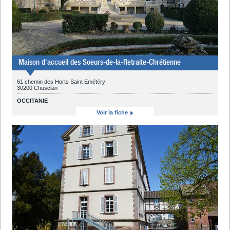
Maison d'accueil des Soeurs-de-la-Retraite-Chrétienne
61 chemin des Horts Saint Emétéry
30200 Chusclan
OCCITANIE
Voir la fiche