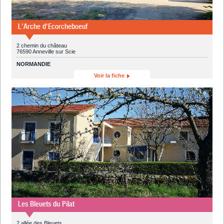
L'Arche d'Ecorcheboeuf
2 chemin du château
76590 Anneville sur Scie
NORMANDIE
Voir la fiche
Les Bleuets du Pilat
2 allée des Bleuets