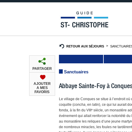
RETOUR AUX SÉJOURS
SANCTUAIRE
PARTAGER
Sanctuaires
AJOUTER
Abbaye Sainte-Foy à Conque
A MES
FAVORIS
Le village de Conques se situe à l’endroit où 
coquille (
concha
, en latin), ce qui lui aurait
e
fonda, à la fin du VIII
siècle, un monastère ado
événement qui allait renforcer la notoriété d
au monastère les reliques d’une jeune martyre,
de nombreux miracles, les foules ne tardèrent