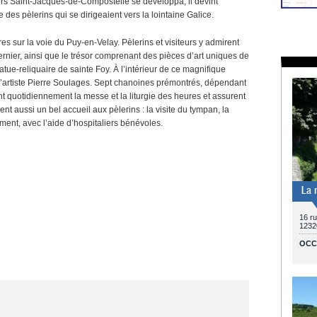
vers Saint-Jacques-de-Compostelle se développa, il devint
e des pèlerins qui se dirigeaient vers la lointaine Galice.
s sur la voie du Puy-en-Velay. Pèlerins et visiteurs y admirent
ier, ainsi que le trésor comprenant des pièces d’art uniques de
atue-reliquaire de sainte Foy. À l’intérieur de ce magnifique
r l’artiste Pierre Soulages. Sept chanoines prémontrés, dépendant
 quotidiennement la messe et la liturgie des heures et assurent
vent aussi un bel accueil aux pèlerins : la visite du tympan, la
ment, avec l’aide d’hospitaliers bénévoles.
La 
16 r
1232
OCC