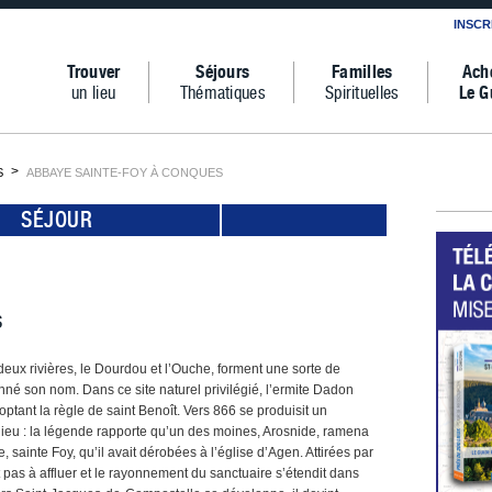
INSCR
Trouver
Séjours
Familles
Ach
un lieu
Thématiques
Spirituelles
Le G
S
ABBAYE SAINTE-FOY À CONQUES
SÉJOUR
s
deux rivières, le Dourdou et l’Ouche, forment une sorte de
 donné son nom. Dans ce site naturel privilégié, l’ermite Dadon
ptant la règle de saint Benoît. Vers 866 se produisit un
u lieu : la légende rapporte qu’un des moines, Arosnide, ramena
 sainte Foy, qu’il avait dérobées à l’église d’Agen. Attirées par
 pas à affluer et le rayonnement du sanctuaire s’étendit dans