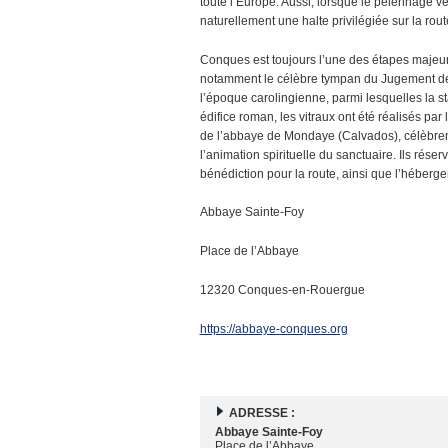
toute l’Europe. Aussi, lorsque le pèlerinage 
naturellement une halte privilégiée sur la rout
Conques est toujours l’une des étapes majeure
notamment le célèbre tympan du Jugement dern
l’époque carolingienne, parmi lesquelles la st
édifice roman, les vitraux ont été réalisés pa
de l’abbaye de Mondaye (Calvados), célèbrent
l’animation spirituelle du sanctuaire. Ils réser
bénédiction pour la route, ainsi que l’héberge
Abbaye Sainte-Foy
Place de l’Abbaye
12320 Conques-en-Rouergue
https://abbaye-conques.org
ADRESSE :
Abbaye Sainte-Foy
Place de l’Abbaye