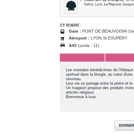
Saône, Lyon,
Le Puy
puis Saugues
S'Y RENDRE :
Gare :
PONT DE BEAUVOISIN (Isè
Aéroport :
LYON St EXUPERY
A43
(sortie : 11)
Les moniales bénédictines de l'Abbaye 
spirituel dans la liturgie, au cœur d'une 
nouveau.
Leur vie se partage entre la prière et le 
Un magasin propose des produits monast
articles religieux.
Bienvenue à tous.