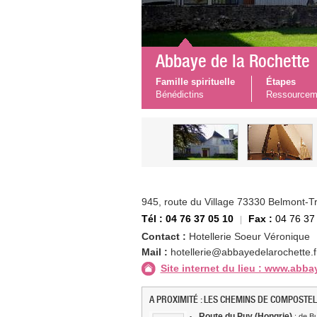
Abbaye de la Rochette
Famille spirituelle
Étapes
Bénédictins
Ressourcem
945, route du Village 73330 Belmont-
Tél : 04 76 37 05 10
Fax :
04 76 37
Contact :
Hotellerie Soeur Véronique
Mail :
hotellerie@abbayedelarochette.f
Site internet du lieu : www.abba
A PROXIMITÉ : LES CHEMINS DE COMPOSTEL
Route du Puy (Hongrie)
: de Bu