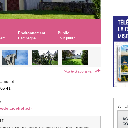
Environnement
Public
ent
Campagne
Tout public
Voir le diaporama
Tramonet
 06 41
r
Sur la 
yedelarochette.fr
LE
dapest au Puy, par Vienne, Salzbourg, Munich, Bâle, Chalon sur