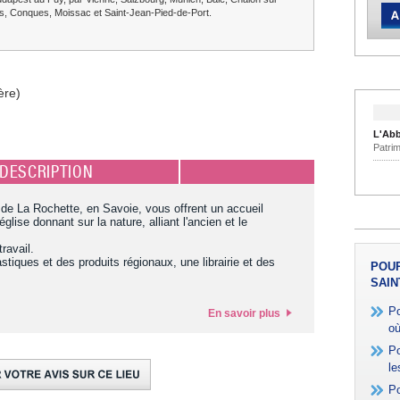
, Conques, Moissac et Saint-Jean-Pied-de-Port.
re)
L'Ab
Patri
DESCRIPTION
de La Rochette, en Savoie, vous offrent un accueil
église donnant sur la nature, alliant l'ancien et le
travail.
iques et des produits régionaux, une librairie et des
POUR
SAIN
Po
En savoir plus
où
Po
le
Po