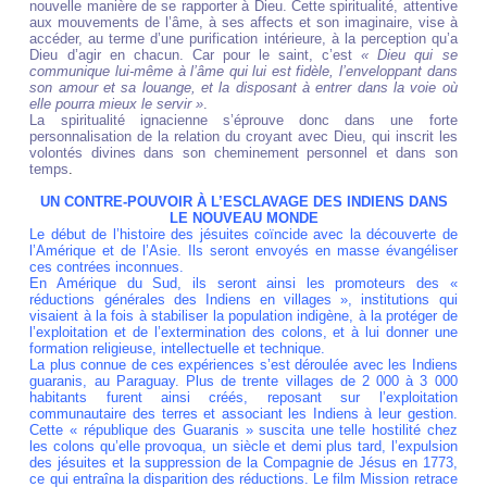
nouvelle manière de se rapporter à Dieu. Cette spiritualité, attentive
aux mouvements de l’âme, à ses affects et son imaginaire, vise à
accéder, au terme d’une purification intérieure, à la perception qu’a
Dieu d’agir en chacun. Car pour le saint, c’est
« Dieu qui se
communique lui-même à l’âme qui lui est fidèle, l’enveloppant dans
son amour et sa louange, et la disposant à entrer dans la voie où
elle pourra mieux le servir »
.
La spiritualité ignacienne s’éprouve donc dans une forte
personnalisation de la relation du croyant avec Dieu, qui inscrit les
volontés divines dans son cheminement personnel et dans son
temps
.
UN CONTRE-POUVOIR À L’ESCLAVAGE DES INDIENS DANS
LE NOUVEAU MONDE
Le début de l’histoire des jésuites coïncide avec la découverte de
l’Amérique et de l’Asie. Ils seront envoyés en masse évangéliser
ces contrées inconnues.
En Amérique du Sud, ils seront ainsi les promoteurs des «
réductions générales des Indiens en villages », institutions qui
visaient à la fois à stabiliser la population indigène, à la protéger de
l’exploitation et de l’extermination des colons, et à lui donner une
formation religieuse, intellectuelle et technique.
La plus connue de ces expériences s’est déroulée avec les Indiens
guaranis, au Paraguay. Plus de trente villages de 2 000 à 3 000
habitants furent ainsi créés, reposant sur l’exploitation
communautaire des terres et associant les Indiens à leur gestion.
Cette « république des Guaranis » suscita une telle hostilité chez
les colons qu’elle provoqua, un siècle et demi plus tard, l’expulsion
des jésuites et la suppression de la Compagnie de Jésus en 1773,
ce qui entraîna la disparition des réductions. Le film Mission retrace