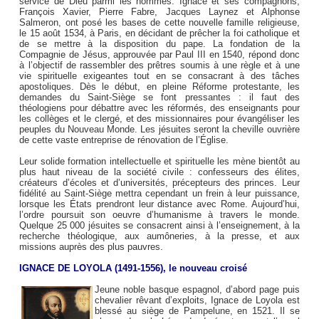
service de Dieu parmi les hommes. Ignace et ses compagnons,
François Xavier, Pierre Fabre, Jacques Laynez et Alphonse
Salmeron, ont posé les bases de cette nouvelle famille religieuse,
le 15 août 1534, à Paris, en décidant de prêcher la foi catholique et
de se mettre à la disposition du pape. La fondation de la
Compagnie de Jésus, approuvée par Paul III en 1540, répond donc
à l’objectif de rassembler des prêtres soumis à une règle et à une
vie spirituelle exigeantes tout en se consacrant à des tâches
apostoliques. Dès le début, en pleine Réforme protestante, les
demandes du Saint-Siège se font pressantes : il faut des
théologiens pour débattre avec les réformés, des enseignants pour
les collèges et le clergé, et des missionnaires pour évangéliser les
peuples du Nouveau Monde. Les jésuites seront la cheville ouvrière
de cette vaste entreprise de rénovation de l’Église.
Leur solide formation intellectuelle et spirituelle les mène bientôt au
plus haut niveau de la société civile : confesseurs des élites,
créateurs d’écoles et d’universités, précepteurs des princes. Leur
fidélité au Saint-Siège mettra cependant un frein à leur puissance,
lorsque les États prendront leur distance avec Rome. Aujourd’hui,
l’ordre poursuit son oeuvre d’humanisme à travers le monde.
Quelque 25 000 jésuites se consacrent ainsi à l’enseignement, à la
recherche théologique, aux aumôneries, à la presse, et aux
missions auprès des plus pauvres.
IGNACE DE LOYOLA (1491-1556), le nouveau croisé
Jeune noble basque espagnol, d’abord page puis
chevalier rêvant d’exploits, Ignace de Loyola est
blessé au siège de Pampelune, en 1521. Il se