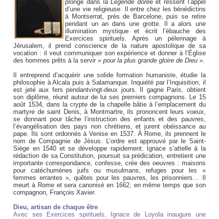
plonge dans la
Légende doré
e et ressent l’appel
d’une vie religieuse. Il entre chez les bénédictins
à Montserrat, près de Barcelone, puis se retire
pendant un an dans une grotte. Il a alors une
illumination mystique et écrit l’ébauche des
Exercices spirituels. Après un pèlerinage à
Jérusalem, il prend conscience de la nature apostolique de sa
vocation : il veut communiquer son expérience et donner à l’Église
des hommes prêts à la servir
« pour la plus grande gloire de Dieu »
.
Il entreprend d’acquérir une solide formation humaniste, étudie la
philosophie à Alcala puis à Salamanque. Inquiété par l’Inquisition, il
est jeté aux fers pendantvingt-deux jours. Il gagne Paris, obtient
son diplôme, réunit autour de lui ses premiers compagnons. Le 15
août 1534, dans la crypte de la chapelle bâtie à l’emplacement du
martyre de saint Denis, à Montmartre, ils prononcent leurs voeux,
se donnant pour tâche l’instruction des enfants et des pauvres,
l’évangélisation des pays non chrétiens, et jurent obéissance au
pape. Ils sont ordonnés à Venise en 1537. À Rome, ils prennent le
nom de Compagnie de Jésus. L’ordre est approuvé par le Saint-
Siège en 1540 et se développe rapidement. Ignace s’attelle à la
rédaction de sa Constitution, poursuit sa prédication, entretient une
importante correspondance, confesse, crée des oeuvres : maisons
pour catéchumènes juifs ou musulmans, refuges pour les «
femmes errantes », quêtes pour les pauvres, les prisonniers… Il
meurt à Rome et sera canonisé en 1662, en même temps que son
compagnon, François Xavier.
Dieu, artisan de chaque être
Avec ses Exercices spirituels, Ignace de Loyola inaugure une