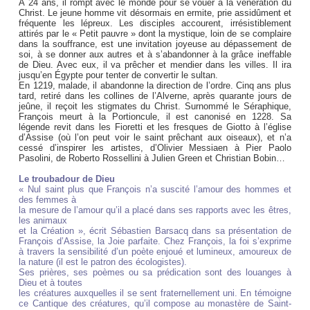
À 24 ans, il rompt avec le monde pour se vouer à la vénération du
Christ. Le jeune homme vit désormais en ermite, prie assidûment et
fréquente les lépreux. Les disciples accourent, irrésistiblement
attirés par le « Petit pauvre » dont la mystique, loin de se complaire
dans la souffrance, est une invitation joyeuse au dépassement de
soi, à se donner aux autres et à s’abandonner à la grâce ineffable
de Dieu. Avec eux, il va prêcher et mendier dans les villes. Il ira
jusqu’en Égypte pour tenter de convertir le sultan.
En 1219, malade, il abandonne la direction de l’ordre. Cinq ans plus
tard, retiré dans les collines de l’Alverne, après quarante jours de
jeûne, il reçoit les stigmates du Christ. Surnommé le Séraphique,
François meurt à la Portioncule, il est canonisé en 1228. Sa
légende revit dans les Fioretti et les fresques de Giotto à l’église
d’Assise (où l’on peut voir le saint prêchant aux oiseaux), et n’a
cessé d’inspirer les artistes, d’Olivier Messiaen à Pier Paolo
Pasolini, de Roberto Rossellini à Julien Green et Christian Bobin…
Le troubadour de Dieu
« Nul saint plus que François n’a suscité l’amour des hommes et
des femmes à
la mesure de l’amour qu’il a placé dans ses rapports avec les êtres,
les animaux
et la Création », écrit Sébastien Barsacq dans sa présentation de
François d’Assise, la Joie parfaite. Chez François, la foi s’exprime
à travers la sensibilité d’un poète enjoué et lumineux, amoureux de
la nature (il est le patron des écologistes).
Ses prières, ses poèmes ou sa prédication sont des louanges à
Dieu et à toutes
les créatures auxquelles il se sent fraternellement uni. En témoigne
ce Cantique des créatures, qu’il compose au monastère de Saint-