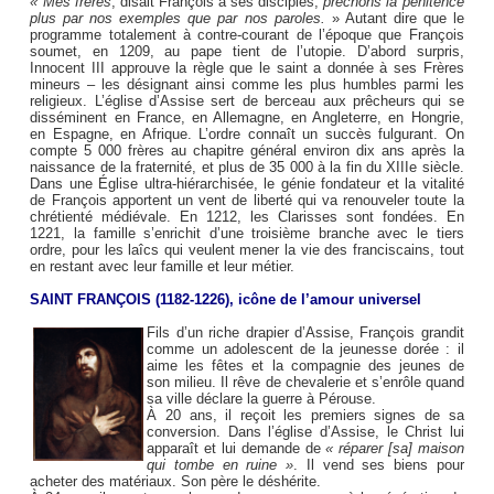
« Mes frères
, disait François à ses disciples,
prêchons la pénitence
plus par nos exemples que par nos paroles.
» Autant dire que le
programme totalement à contre-courant de l’époque que François
soumet, en 1209, au pape tient de l’utopie. D’abord surpris,
Innocent III approuve la règle que le saint a donnée à ses Frères
mineurs – les désignant ainsi comme les plus humbles parmi les
religieux. L’église d’Assise sert de berceau aux prêcheurs qui se
disséminent en France, en Allemagne, en Angleterre, en Hongrie,
en Espagne, en Afrique. L’ordre connaît un succès fulgurant. On
compte 5 000 frères au chapitre général environ dix ans après la
naissance de la fraternité, et plus de 35 000 à la fin du XIIIe siècle.
Dans une Église ultra-hiérarchisée, le génie fondateur et la vitalité
de François apportent un vent de liberté qui va renouveler toute la
chrétienté médiévale. En 1212, les Clarisses sont fondées. En
1221, la famille s’enrichit d’une troisième branche avec le tiers
ordre, pour les laîcs qui veulent mener la vie des franciscains, tout
en restant avec leur famille et leur métier.
SAINT FRANÇOIS (1182-1226), icône de l’amour universel
Fils d’un riche drapier d’Assise, François grandit
comme un adolescent de la jeunesse dorée : il
aime les fêtes et la compagnie des jeunes de
son milieu. Il rêve de chevalerie et s’enrôle quand
sa ville déclare la guerre à Pérouse.
À 20 ans, il reçoit les premiers signes de sa
conversion. Dans l’église d’Assise, le Christ lui
apparaît et lui demande de
« réparer [sa] maison
qui tombe en ruine »
. Il vend ses biens pour
acheter des matériaux. Son père le déshérite.