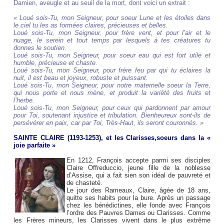
Damien, aveugle et au seuil de la mort, dont voici un extrait :
« Loué sois-Tu, mon Seigneur, pour soeur Lune et les étoiles dans
le ciel tu les as formées claires, précieuses et belles.
Loué sois-Tu, mon Seigneur, pour frère vent, et pour l’air et le
nuage, le serein et tout temps par lesquels à tes créatures tu
donnes le soutien.
Loué sois-Tu, mon Seigneur, pour soeur eau qui est fort utile et
humble, précieuse et chaste.
Loué sois-Tu, mon Seigneur, pour frère feu par qui tu éclaires la
nuit, il est beau et joyeux, robuste et puissant.
Loué sois-Tu, mon Seigneur, pour notre maternelle soeur la Terre,
qui nous porte et nous mène, et produit la variété des fruits et
l’herbe.
Loué sois-Tu, mon Seigneur, pour ceux qui pardonnent par amour
pour Toi, soutenant injustice et tribulation. Bienheureux sont-ils de
persévérer en paix, car par Toi, Très-Haut, ils seront couronnés. »
SAINTE CLAIRE (1193-1253), et les Clarisses,soeurs dans la «
joie parfaite »
En 1212,
François accepte parmi ses disciples
Claire Offreduccio, jeune fille de la noblesse
d’Assise, qui a fait sien son idéal de pauvreté et
de chasteté.
Le jour des Rameaux, Claire, âgée de 18 ans,
quitte ses habits pour la bure. Après un passage
chez les bénédictines, elle fonde avec François
l’ordre des Pauvres Dames ou Clarisses. Comme
les Frères mineurs, les Clarisses vivent dans le plus extrême